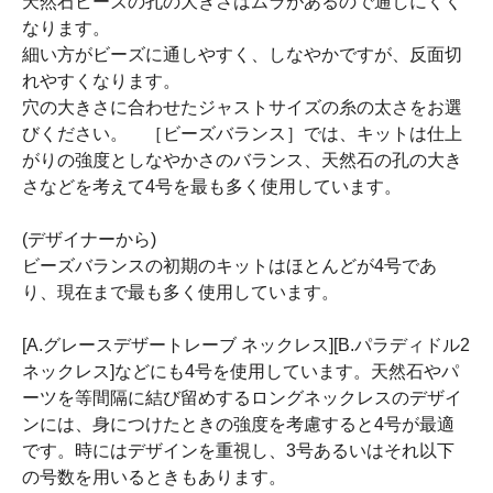
天然石ビーズの孔の大きさはムラがあるので通しにくく
なります。
細い方がビーズに通しやすく、しなやかですが、反面切
れやすくなります。
穴の大きさに合わせたジャストサイズの糸の太さをお選
びください。 ［ビーズバランス］では、キットは仕上
がりの強度としなやかさのバランス、天然石の孔の大き
さなどを考えて4号を最も多く使用しています。
(デザイナーから)
ビーズバランスの初期のキットはほとんどが4号であ
り、現在まで最も多く使用しています。
[A.グレースデザートレーブ ネックレス][B.パラディドル2
ネックレス]などにも4号を使用しています。天然石やパ
ーツを等間隔に結び留めするロングネックレスのデザイ
ンには、身につけたときの強度を考慮すると4号が最適
です。時にはデザインを重視し、3号あるいはそれ以下
の号数を用いるときもあります。