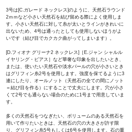
3号は[C.ガレード ネックレス]のように、天然石ラウンド
2ｍｍなど小さい天然石を結び留める際によく使用しま
す。小さい天然石に対して糸が太いとラインがきれいに
出ないため、4号は通ったとしても使用しないほうがよ
いです（結び目でカクカク曲がってしまいます）。
[D.フィオナ グリーナ2 ネックレス]［E.ジャン シャルル
イヤリング・ピアス］など華奢な印象を出したいとき、
または、使いたい天然石や淡水パールの穴が小さいとき
はグリフィン糸2号を使用します。強度を保てるように3
連にしたり、オールノット（天然石の全ての間にノット
＝結び目を作る）にすることで丈夫にします。穴が小さ
くて2号でも通らない場合のために1号まで用意していま
す。
多くの天然石をつなぎたい、ボリュームのある天然石を
用いて作りたいときは、天然石の穴の大きさが許す限
り、グリフィン糸5号もしくは6号を使用します。石の重