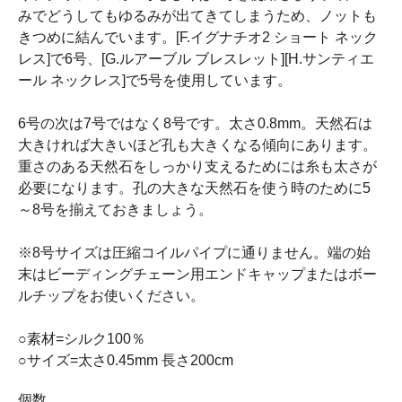
みでどうしてもゆるみが出てきてしまうため、ノットも
きつめに結んでいます。[F.イグナチオ2 ショート ネック
レス]で6号、[G.ルアーブル ブレスレット][H.サンティエ
ール ネックレス]で5号を使用しています。
6号の次は7号ではなく8号です。太さ0.8mm。天然石は
大きければ大きいほど孔も大きくなる傾向にあります。
重さのある天然石をしっかり支えるためには糸も太さが
必要になります。孔の大きな天然石を使う時のために5
～8号を揃えておきましょう。
※8号サイズは圧縮コイルパイプに通りません。端の始
末はビーディングチェーン用エンドキャップまたはボー
ルチップをお使いください。
○素材=シルク100％
○サイズ=太さ0.45mm 長さ200cm
個数