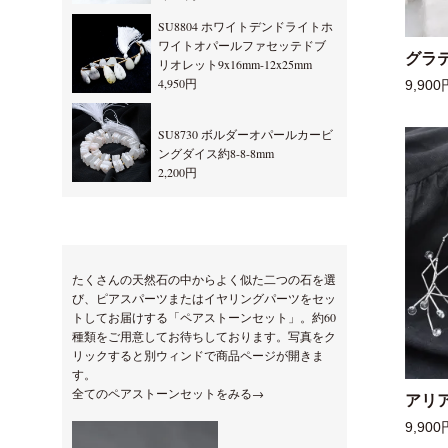
SU8804 ホワイトデンドライトホ
ワイトオパールファセッテドブ
グラ
リオレット9x16mm-12x25mm
4,950円
9,900
SU8730 ボルダーオパールカービ
ングダイス約8-8-8mm
2,200円
たくさんの天然石の中からよく似た二つの石を選
び、ピアスパーツまたはイヤリングパーツをセッ
トしてお届けする「ペアストーンセット」。約60
種類をご用意してお待ちしております。写真をク
リックすると別ウィンドで商品ページが開きま
す。
全てのペアストーンセットをみる→
アリ
9,900