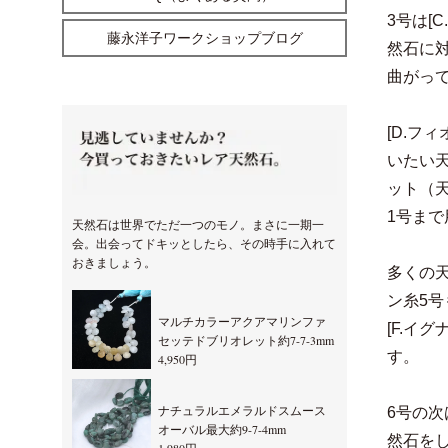
3号は[
藤永洋子ワークショップブログ
然石に
曲がっ
[D.フ
いたい
ット（
1号ま
天然石は世界でただ一つのモノ。まさに一期一
会。出会ってドキッとしたら、その時手に入れて
おきましょう。
多くの
ン糸5
マルチカラーアクアマリンファ
[F.イ
セッテドブリオレット約7-7-3mm
す。
4,950円
ナチュラルエメラルドスムース
6号の次
オーバル最大約9-7-4mm
然石を