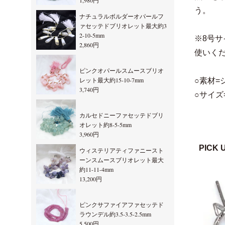
1,980円
う。
ナチュラルボルダーオパールフ
ァセッテドブリオレット最大約3
2-10-5mm
※8号
2,860円
使いく
ピンクオパールスムースブリオ
レット最大約15-10-7mm
○素材=
3,740円
○サイズ=
カルセドニーファセッテドブリ
オレット約8-5-5mm
3,960円
PICK 
ウィステリアティファニースト
ーンスムースブリオレット最大
約11-11-4mm
13,200円
ピンクサファイアファセッテド
ラウンデル約3.5-3.5-2.5mm
5,500円