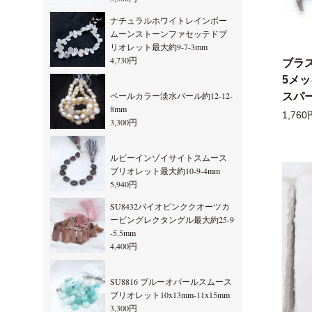
ナチュラルホワイトレインボー
ムーンストーンファセッテドブ
リオレット最大約9-7-3mm
4,730円
ブラ
5メ
ペールカラー淡水パール約12-12-
スパー
8mm
1,760
3,300円
ルビーインゾイサイトスムース
ブリオレット最大約10-9-4mm
5,940円
SU8432バイオピンククオーツカ
ービングレクタングル最大約25-9
-5.5mm
4,400円
SU8816 ブルーオパールスムース
ブリオレット10x13mm-11x15mm
3,300円