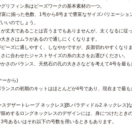
やグリフィン糸はビーズワークの基本素材の一つ。
と豊富に揃った色数、1号から8号まで豊富なサイズバリエーシ
ばいいのでしょう。
うが丈夫であることは言うまでもありませんが、太くなるに従
の大きさはムラがあるので通しにくくなります。
がビーズに通しやすく、しなやかですが、反面切れやすくなり
きさに合わせたジャストサイズの糸の太さをお選びください。
やかさのバランス、天然石の孔の大きさなどを考えて4号を最も
ナーから)
バランスの初期のキットはほとんどが4号であり、現在まで最も
レースデザートレーブ ネックレス][B.パラディドル2 ネックレ
び留めするロングネックレスのデザインには、身につけたときの
、3号あるいはそれ以下の号数を用いるときもあります。