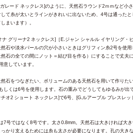
C.ガレード ネックレス]のように、天然石ラウンド2ｍｍなど
対して糸が太いとラインがきれいに出ないため、4号は通ったと
てしまいます）。
ィオナ グリーナ2 ネックレス]［E.ジャン シャルル イヤリ
天然石や淡水パールの穴が小さいときはグリフィン糸2号を使用
天然石の全ての間にノット＝結び目を作る）にすることで丈夫に
で用意しています。
天然石をつなぎたい、ボリュームのある天然石を用いて作りた
号もしくは6号を使用します。石の重みでどうしてもゆるみが出
グナチオ2 ショート ネックレス]で6号、[G.ルアーブル ブレスレ
は7号ではなく8号です。太さ0.8mm。天然石は大きければ
しっかり支えるためには糸も太さが必要になります。孔の大きな