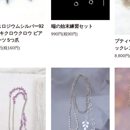
スロジウムシルバー92
端の始末練習セット
ッキクロウクロウ ピア
990円(税90円)
ツ 5つ爪
プティ
ックレ
円(税160円)
8,800円