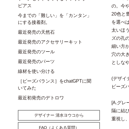
ピアス
の。今
20色
今までの「難しい」を「カンタン」
を選べ
にする接着剤。
太いほ
最近発売の天然石
ズの孔
最近発売のアクセサリーキット
細い方
最近発売のツール
穴の大
最近発売のパーツ
としな
線材を使い分ける
(デザイ
［ビーズバランス］をchatGPTに聞
ビーズ
いてみた
最近初発売のデトロワ
[A.グ
隔に結
デザイナー 清水ヨウコから
重視し
FAQ（よくある質問）