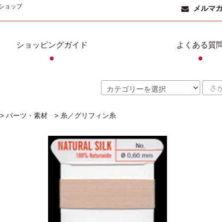
ショップ
メルマ
ショッピングガイド
よくある質
●
●
>
パーツ・素材
>
糸／グリフィン糸