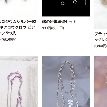
スロジウムシルバー92
端の始末練習セット
ッキクロウクロウ ピア
990円(税90円)
ツ 5つ爪
プティ
ックレ
円(税160円)
8,800円