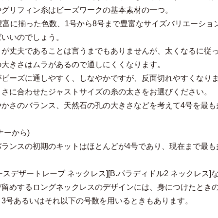
やグリフィン糸はビーズワークの基本素材の一つ。
と豊富に揃った色数、1号から8号まで豊富なサイズバリエーシ
ばいいのでしょう。
うが丈夫であることは言うまでもありませんが、太くなるに従
の大きさはムラがあるので通しにくくなります。
がビーズに通しやすく、しなやかですが、反面切れやすくなり
きさに合わせたジャストサイズの糸の太さをお選びください。
やかさのバランス、天然石の孔の大きさなどを考えて4号を最も
ナーから)
バランスの初期のキットはほとんどが4号であり、現在まで最も
レースデザートレーブ ネックレス][B.パラディドル2 ネックレ
び留めするロングネックレスのデザインには、身につけたときの
、3号あるいはそれ以下の号数を用いるときもあります。