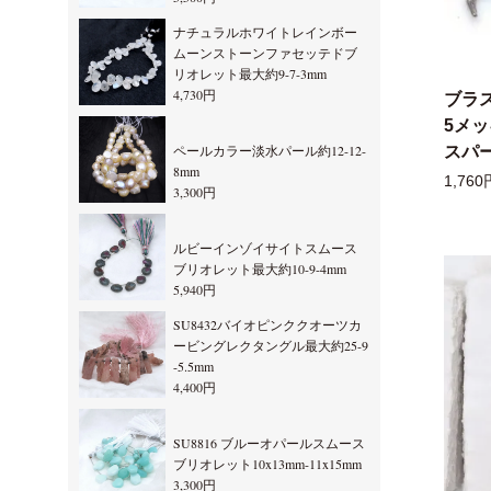
ナチュラルホワイトレインボー
ムーンストーンファセッテドブ
リオレット最大約9-7-3mm
4,730円
ブラ
5メ
ペールカラー淡水パール約12-12-
スパー
8mm
1,760
3,300円
ルビーインゾイサイトスムース
ブリオレット最大約10-9-4mm
5,940円
SU8432バイオピンククオーツカ
ービングレクタングル最大約25-9
-5.5mm
4,400円
SU8816 ブルーオパールスムース
ブリオレット10x13mm-11x15mm
3,300円