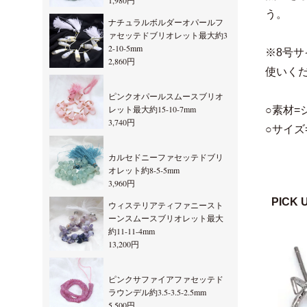
1,980円
う。
ナチュラルボルダーオパールフ
ァセッテドブリオレット最大約3
2-10-5mm
※8号
2,860円
使いく
ピンクオパールスムースブリオ
レット最大約15-10-7mm
○素材=
3,740円
○サイズ=
カルセドニーファセッテドブリ
オレット約8-5-5mm
3,960円
PICK 
ウィステリアティファニースト
ーンスムースブリオレット最大
約11-11-4mm
13,200円
ピンクサファイアファセッテド
ラウンデル約3.5-3.5-2.5mm
5,500円