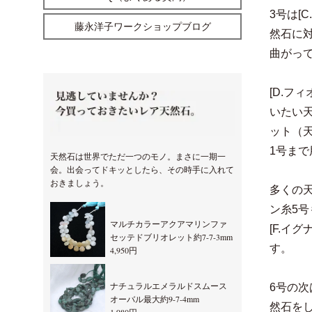
3号は[
藤永洋子ワークショップブログ
然石に
曲がっ
[D.フ
いたい
ット（
1号ま
天然石は世界でただ一つのモノ。まさに一期一
会。出会ってドキッとしたら、その時手に入れて
おきましょう。
多くの
ン糸5
マルチカラーアクアマリンファ
[F.イ
セッテドブリオレット約7-7-3mm
す。
4,950円
ナチュラルエメラルドスムース
6号の次
オーバル最大約9-7-4mm
然石を