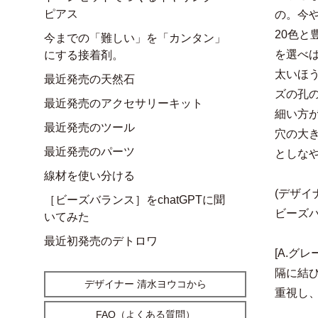
ピアス
の。今
20色
今までの「難しい」を「カンタン」
を選べ
にする接着剤。
太いほ
最近発売の天然石
ズの孔
最近発売のアクセサリーキット
細い方
最近発売のツール
穴の大
最近発売のパーツ
としな
線材を使い分ける
(デザイ
［ビーズバランス］をchatGPTに聞
ビーズ
いてみた
最近初発売のデトロワ
[A.グ
隔に結
デザイナー 清水ヨウコから
重視し
FAQ（よくある質問）