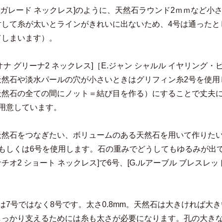
C.ガレード ネックレス]のように、天然石ラウンド2ｍｍなど
対して糸が太いとラインがきれいに出ないため、4号は通ったと
てしまいます）。
ィオナ グリーナ2 ネックレス]［E.ジャン シャルル イヤリ
天然石や淡水パールの穴が小さいときはグリフィン糸2号を使用
天然石の全ての間にノット＝結び目を作る）にすることで丈夫に
で用意しています。
天然石をつなぎたい、ボリュームのある天然石を用いて作りた
号もしくは6号を使用します。石の重みでどうしてもゆるみが出
グナチオ2 ショート ネックレス]で6号、[G.ルアーブル ブレスレ
は7号ではなく8号です。太さ0.8mm。天然石は大きければ
しっかり支えるためには糸も太さが必要になります。孔の大きな