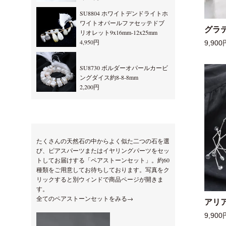
SU8804 ホワイトデンドライトホ
ワイトオパールファセッテドブ
グラ
リオレット9x16mm-12x25mm
4,950円
9,900
SU8730 ボルダーオパールカービ
ングダイス約8-8-8mm
2,200円
たくさんの天然石の中からよく似た二つの石を選
び、ピアスパーツまたはイヤリングパーツをセッ
トしてお届けする「ペアストーンセット」。約60
種類をご用意してお待ちしております。写真をク
リックすると別ウィンドで商品ページが開きま
す。
全てのペアストーンセットをみる→
アリ
9,900