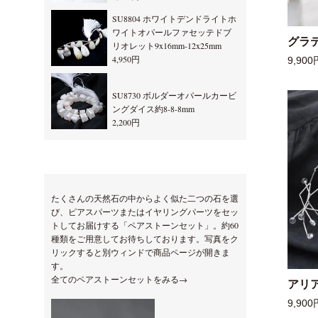
SU8804 ホワイトデンドライトホ
ワイトオパールファセッテドブ
グラ
リオレット9x16mm-12x25mm
4,950円
9,900
SU8730 ボルダーオパールカービ
ングダイス約8-8-8mm
2,200円
たくさんの天然石の中からよく似た二つの石を選
び、ピアスパーツまたはイヤリングパーツをセッ
トしてお届けする「ペアストーンセット」。約60
種類をご用意してお待ちしております。写真をク
リックすると別ウィンドで商品ページが開きま
す。
全てのペアストーンセットをみる→
アリ
9,900