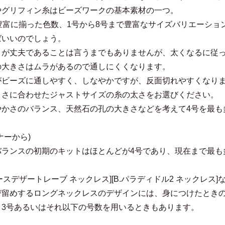
やグリフィン糸はビーズワークの基本素材の一つ。
と豊富に揃った色数、1号から8号まで豊富なサイズバリエーシ
ばいいのでしょう。
うが丈夫であることは言うまでもありませんが、太くなるに従
の大きさはムラがあるので通しにくくなります。
がビーズに通しやすく、しなやかですが、反面切れやすくなり
きさに合わせたジャストサイズの糸の太さをお選びください。
やかさのバランス、天然石の孔の大きさなどを考えて4号を最も
ナーから)
バランスの初期のキットはほとんどが4号であり、現在まで最も
レースデザートレーブ ネックレス][B.パラディドル2 ネックレ
び留めするロングネックレスのデザインには、身につけたときの
、3号あるいはそれ以下の号数を用いるときもあります。