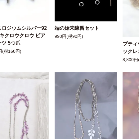
スロジウムシルバー92
端の始末練習セット
ッキクロウクロウ ピア
990円(税90円)
ツ 5つ爪
プティ
ックレ
円(税160円)
8,800円