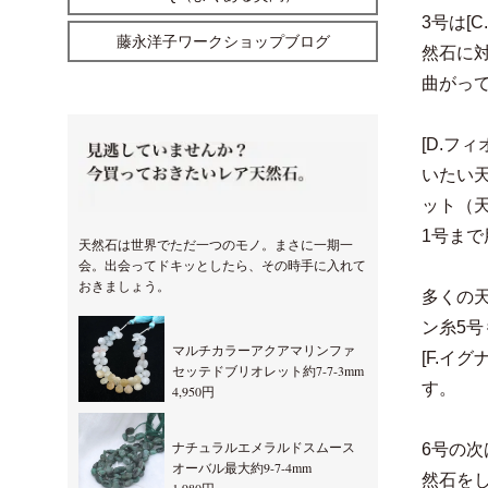
3号は[
藤永洋子ワークショップブログ
然石に
曲がっ
[D.フ
いたい
ット（
1号ま
天然石は世界でただ一つのモノ。まさに一期一
会。出会ってドキッとしたら、その時手に入れて
おきましょう。
多くの
ン糸5
マルチカラーアクアマリンファ
[F.イ
セッテドブリオレット約7-7-3mm
す。
4,950円
ナチュラルエメラルドスムース
6号の次
オーバル最大約9-7-4mm
然石を