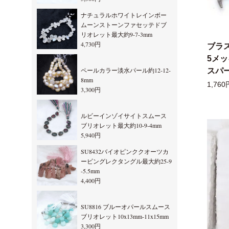
ナチュラルホワイトレインボー
ムーンストーンファセッテドブ
リオレット最大約9-7-3mm
4,730円
ブラ
5メ
ペールカラー淡水パール約12-12-
スパー
8mm
1,760
3,300円
ルビーインゾイサイトスムース
ブリオレット最大約10-9-4mm
5,940円
SU8432バイオピンククオーツカ
ービングレクタングル最大約25-9
-5.5mm
4,400円
SU8816 ブルーオパールスムース
ブリオレット10x13mm-11x15mm
3,300円