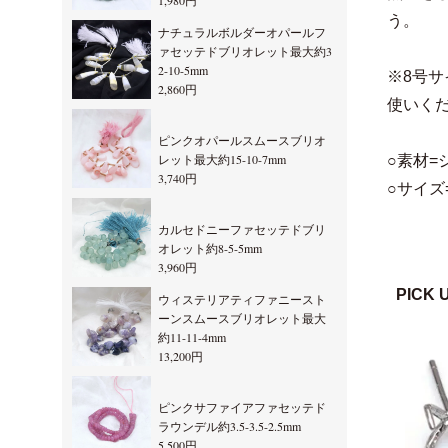
1,980円
う。
ナチュラルボルダーオパールフ
ァセッテドブリオレット最大約3
2-10-5mm
※8号
2,860円
使いく
ピンクオパールスムースブリオ
レット最大約15-10-7mm
○素材=
3,740円
○サイズ=
カルセドニーファセッテドブリ
オレット約8-5-5mm
3,960円
PICK 
ウィステリアティファニースト
ーンスムースブリオレット最大
約11-11-4mm
13,200円
ピンクサファイアファセッテド
ラウンデル約3.5-3.5-2.5mm
5,500円