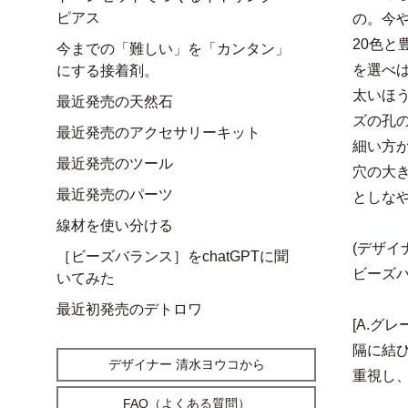
ピアス
の。今
20色
今までの「難しい」を「カンタン」
を選べ
にする接着剤。
太いほ
最近発売の天然石
ズの孔
最近発売のアクセサリーキット
細い方
最近発売のツール
穴の大
最近発売のパーツ
としな
線材を使い分ける
(デザイ
［ビーズバランス］をchatGPTに聞
ビーズ
いてみた
最近初発売のデトロワ
[A.グ
隔に結
デザイナー 清水ヨウコから
重視し
FAQ（よくある質問）