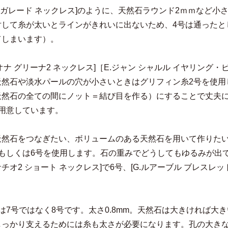
C.ガレード ネックレス]のように、天然石ラウンド2ｍｍなど
対して糸が太いとラインがきれいに出ないため、4号は通ったと
てしまいます）。
ィオナ グリーナ2 ネックレス]［E.ジャン シャルル イヤリ
天然石や淡水パールの穴が小さいときはグリフィン糸2号を使用
天然石の全ての間にノット＝結び目を作る）にすることで丈夫に
で用意しています。
天然石をつなぎたい、ボリュームのある天然石を用いて作りた
号もしくは6号を使用します。石の重みでどうしてもゆるみが出
グナチオ2 ショート ネックレス]で6号、[G.ルアーブル ブレスレ
は7号ではなく8号です。太さ0.8mm。天然石は大きければ
しっかり支えるためには糸も太さが必要になります。孔の大きな