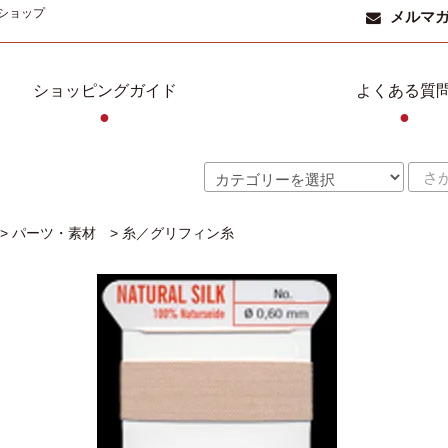
ショップ
メルマ
ショッピングガイド
よくある質
●
●
>
パーツ・素材
>
糸／グリフィン糸