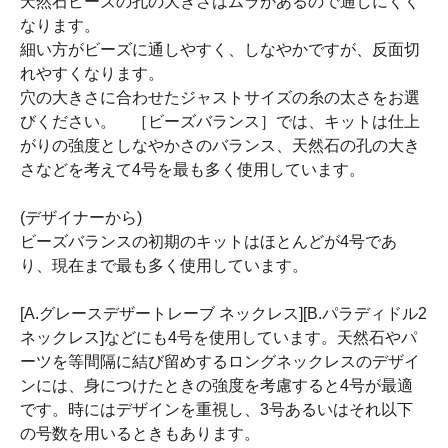
天然石ビーズの孔の大きさはムラがあるので通しにくく
なります。
細い方がビーズに通しやすく、しなやかですが、反面切
れやすくなります。
穴の大きさに合わせたジャストサイズの糸の太さをお選
びください。 ［ビーズバランス］では、キットは仕上
がりの強度としなやかさのバランス、天然石の孔の大き
さなどを考えて4号を最も多く使用しています。
(デザイナーから)
ビーズバランスの初期のキットはほとんどが4号であ
り、現在まで最も多く使用しています。
[A.グレースデザートレーブ ネックレス][B.パラディドル2
ネックレス]などにも4号を使用しています。天然石やパ
ーツを等間隔に結び留めするロングネックレスのデザイ
ンには、身につけたときの強度を考慮すると4号が最適
です。時にはデザインを重視し、3号あるいはそれ以下
の号数を用いるときもあります。