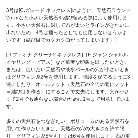
3号は[C.ガレード ネックレス]のように、天然石ラウンド
2ｍｍなど小さい天然石を結び留める際によく使用しま
す。小さい天然石に対して糸が太いとラインがきれいに
出ないため、4号は通ったとしても使用しないほうがよ
いです（結び目でカクカク曲がってしまいます）。
[D.フィオナ グリーナ2 ネックレス]［E.ジャン シャルル
イヤリング・ピアス］など華奢な印象を出したいとき、
または、使いたい天然石や淡水パールの穴が小さいとき
はグリフィン糸2号を使用します。強度を保てるように3
連にしたり、オールノット（天然石の全ての間にノット
＝結び目を作る）にすることで丈夫にします。穴が小さ
くて2号でも通らない場合のために1号まで用意していま
す。
多くの天然石をつなぎたい、ボリュームのある天然石を
用いて作りたいときは、天然石の穴の大きさが許す限
り、グリフィン糸5号もしくは6号を使用します。石の重