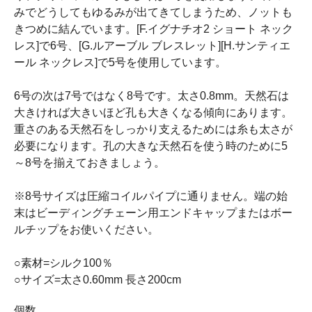
みでどうしてもゆるみが出てきてしまうため、ノットも
きつめに結んでいます。[F.イグナチオ2 ショート ネック
レス]で6号、[G.ルアーブル ブレスレット][H.サンティエ
ール ネックレス]で5号を使用しています。
6号の次は7号ではなく8号です。太さ0.8mm。天然石は
大きければ大きいほど孔も大きくなる傾向にあります。
重さのある天然石をしっかり支えるためには糸も太さが
必要になります。孔の大きな天然石を使う時のために5
～8号を揃えておきましょう。
※8号サイズは圧縮コイルパイプに通りません。端の始
末はビーディングチェーン用エンドキャップまたはボー
ルチップをお使いください。
○素材=シルク100％
○サイズ=太さ0.60mm 長さ200cm
個数