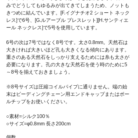
みでどうしてもゆるみが出てきてしまうため、ノットも
きつめに結んでいます。[F.イグナチオ2 ショート ネック
レス]で6号、[G.ルアーブル ブレスレット][H.サンティエ
ール ネックレス]で5号を使用しています。
6号の次は7号ではなく8号です。太さ0.8mm。天然石は
大きければ大きいほど孔も大きくなる傾向にあります。
重さのある天然石をしっかり支えるためには糸も太さが
必要になります。孔の大きな天然石を使う時のために5
～8号を揃えておきましょう。
※8号サイズは圧縮コイルパイプに通りません。端の始
末はビーディングチェーン用エンドキャップまたはボー
ルチップをお使いください。
○素材=シルク100％
○サイズ=φ0.8mm 長さ200cm
個数