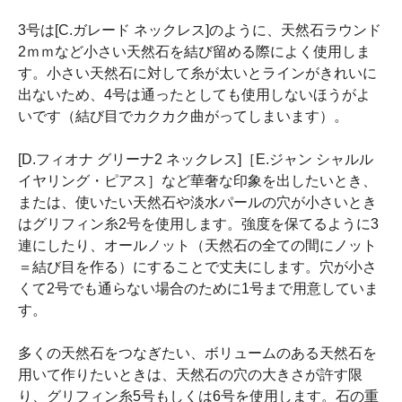
3号は[C.ガレード ネックレス]のように、天然石ラウンド
2ｍｍなど小さい天然石を結び留める際によく使用しま
す。小さい天然石に対して糸が太いとラインがきれいに
出ないため、4号は通ったとしても使用しないほうがよ
いです（結び目でカクカク曲がってしまいます）。
[D.フィオナ グリーナ2 ネックレス]［E.ジャン シャルル
イヤリング・ピアス］など華奢な印象を出したいとき、
または、使いたい天然石や淡水パールの穴が小さいとき
はグリフィン糸2号を使用します。強度を保てるように3
連にしたり、オールノット（天然石の全ての間にノット
＝結び目を作る）にすることで丈夫にします。穴が小さ
くて2号でも通らない場合のために1号まで用意していま
す。
多くの天然石をつなぎたい、ボリュームのある天然石を
用いて作りたいときは、天然石の穴の大きさが許す限
り、グリフィン糸5号もしくは6号を使用します。石の重