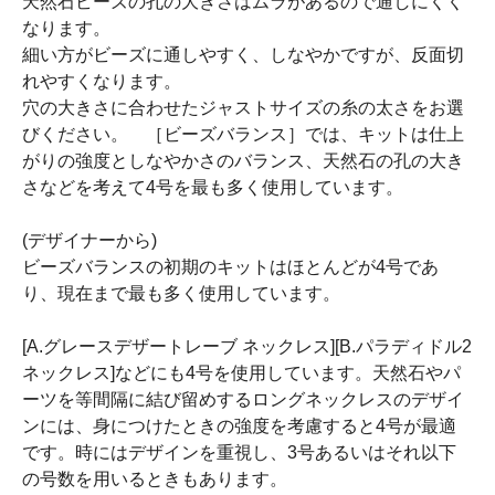
天然石ビーズの孔の大きさはムラがあるので通しにくく
なります。
細い方がビーズに通しやすく、しなやかですが、反面切
れやすくなります。
穴の大きさに合わせたジャストサイズの糸の太さをお選
びください。 ［ビーズバランス］では、キットは仕上
がりの強度としなやかさのバランス、天然石の孔の大き
さなどを考えて4号を最も多く使用しています。
(デザイナーから)
ビーズバランスの初期のキットはほとんどが4号であ
り、現在まで最も多く使用しています。
[A.グレースデザートレーブ ネックレス][B.パラディドル2
ネックレス]などにも4号を使用しています。天然石やパ
ーツを等間隔に結び留めするロングネックレスのデザイ
ンには、身につけたときの強度を考慮すると4号が最適
です。時にはデザインを重視し、3号あるいはそれ以下
の号数を用いるときもあります。