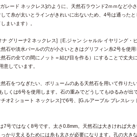
C.ガレード ネックレス]のように、天然石ラウンド2ｍｍなど
対して糸が太いとラインがきれいに出ないため、4号は通ったと
てしまいます）。
ィオナ グリーナ2 ネックレス]［E.ジャン シャルル イヤリ
天然石や淡水パールの穴が小さいときはグリフィン糸2号を使用
天然石の全ての間にノット＝結び目を作る）にすることで丈夫に
で用意しています。
天然石をつなぎたい、ボリュームのある天然石を用いて作りた
号もしくは6号を使用します。石の重みでどうしてもゆるみが出
グナチオ2 ショート ネックレス]で6号、[G.ルアーブル ブレスレ
は7号ではなく8号です。太さ0.8mm。天然石は大きければ
しっかり支えるためには糸も太さが必要になります。孔の大きな