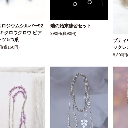
スロジウムシルバー92
端の始末練習セット
ッキクロウクロウ ピア
990円(税90円)
ツ 5つ爪
プティ
ックレ
円(税160円)
8,800円