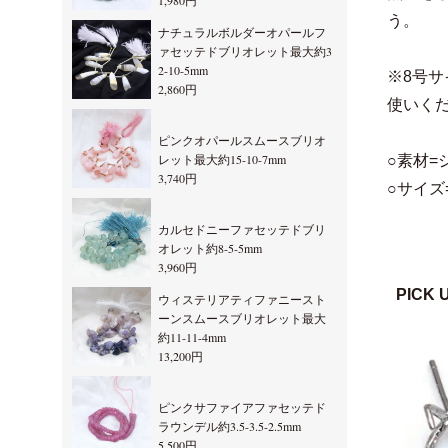
1,980円
う。
ナチュラルボルダーオパールフ
ァセッテドブリオレット最大約3
2-10-5mm
※8号
2,860円
使いく
ピンクオパールスムースブリオ
レット最大約15-10-7mm
○素材=
3,740円
○サイズ=
カルセドニーファセッテドブリ
オレット約8-5-5mm
3,960円
PICK 
ウィステリアティファニースト
ーンスムースブリオレット最大
約11-11-4mm
13,200円
ピンクサファイアファセッテド
ラウンデル約3.5-3.5-2.5mm
5,500円