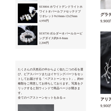
SU8804 ホワイトデンドライトホ
ワイトオパールファセッテドブ
グラ
リオレット9x16mm-12x25mm
4,950円
9,900
SU8730 ボルダーオパールカービ
ングダイス約8-8-8mm
2,200円
たくさんの天然石の中からよく似た二つの石を選
び、ピアスパーツまたはイヤリングパーツをセッ
トしてお届けする「ペアストーンセット」。約60
種類をご用意してお待ちしております。写真をク
リックすると別ウィンドで商品ページが開きま
す。
全てのペアストーンセットをみる→
アリ
9,900