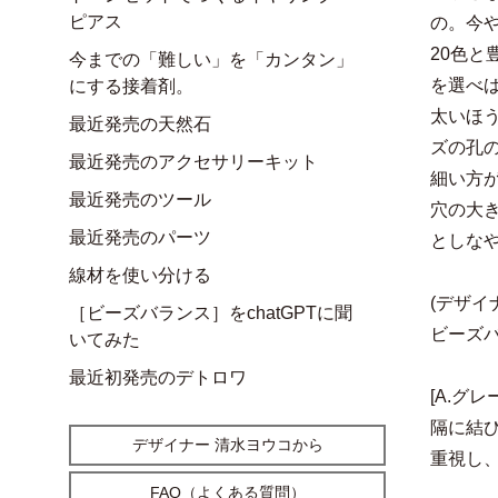
ピアス
の。今
20色
今までの「難しい」を「カンタン」
を選べ
にする接着剤。
太いほ
最近発売の天然石
ズの孔
最近発売のアクセサリーキット
細い方
最近発売のツール
穴の大
最近発売のパーツ
としな
線材を使い分ける
(デザイ
［ビーズバランス］をchatGPTに聞
ビーズ
いてみた
最近初発売のデトロワ
[A.グ
隔に結
デザイナー 清水ヨウコから
重視し
FAQ（よくある質問）