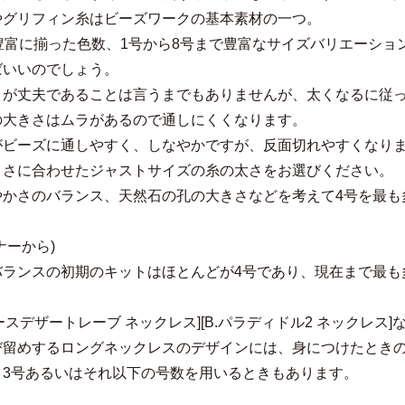
やグリフィン糸はビーズワークの基本素材の一つ。
と豊富に揃った色数、1号から8号まで豊富なサイズバリエーシ
ばいいのでしょう。
うが丈夫であることは言うまでもありませんが、太くなるに従
の大きさはムラがあるので通しにくくなります。
がビーズに通しやすく、しなやかですが、反面切れやすくなり
きさに合わせたジャストサイズの糸の太さをお選びください。
やかさのバランス、天然石の孔の大きさなどを考えて4号を最も
ナーから)
バランスの初期のキットはほとんどが4号であり、現在まで最も
レースデザートレーブ ネックレス][B.パラディドル2 ネックレ
び留めするロングネックレスのデザインには、身につけたときの
、3号あるいはそれ以下の号数を用いるときもあります。