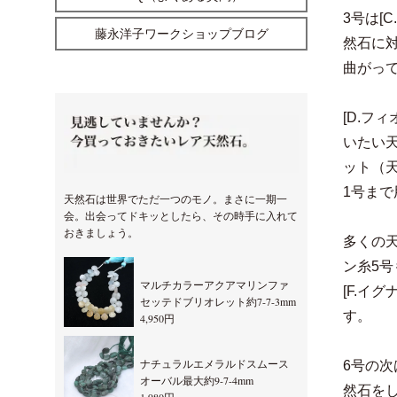
3号は[
藤永洋子ワークショップブログ
然石に
曲がっ
[D.フ
いたい
ット（
1号ま
天然石は世界でただ一つのモノ。まさに一期一
会。出会ってドキッとしたら、その時手に入れて
おきましょう。
多くの
ン糸5
マルチカラーアクアマリンファ
[F.イ
セッテドブリオレット約7-7-3mm
す。
4,950円
ナチュラルエメラルドスムース
6号の次
オーバル最大約9-7-4mm
然石を