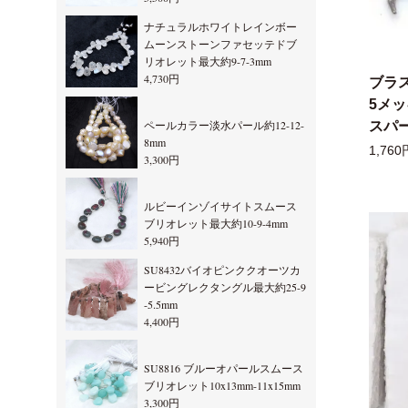
ナチュラルホワイトレインボー
ムーンストーンファセッテドブ
リオレット最大約9-7-3mm
4,730円
ブラ
5メ
ペールカラー淡水パール約12-12-
スパー
8mm
1,760
3,300円
ルビーインゾイサイトスムース
ブリオレット最大約10-9-4mm
5,940円
SU8432バイオピンククオーツカ
ービングレクタングル最大約25-9
-5.5mm
4,400円
SU8816 ブルーオパールスムース
ブリオレット10x13mm-11x15mm
3,300円