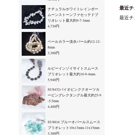
最近チ
ナチュラルホワイトレインボー
ムーンストーンファセッテドブ
最近チ
リオレット最大約9-7-3mm
4,730円
ペールカラー淡水パール約12-12-
8mm
3,300円
ルビーインゾイサイトスムース
ブリオレット最大約10-9-4mm
5,940円
SU8432バイオピンククオーツカ
ービングレクタングル最大約25-9
-5.5mm
4,400円
SU8816 ブルーオパールスムース
ブリオレット10x13mm-11x15mm
3,300円