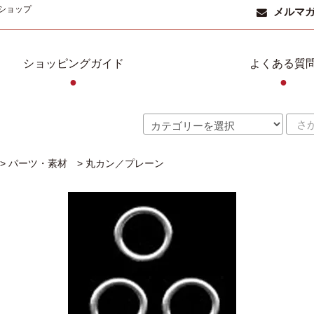
ショップ
メルマ
ショッピングガイド
よくある質
●
●
>
パーツ・素材
>
丸カン／プレーン