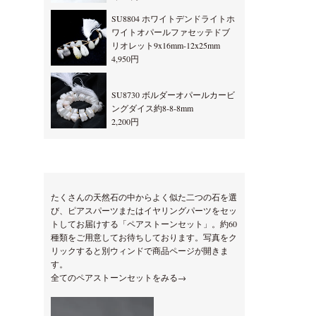
SU8804 ホワイトデンドライトホ
ワイトオパールファセッテドブ
リオレット9x16mm-12x25mm
4,950円
SU8730 ボルダーオパールカービ
ングダイス約8-8-8mm
2,200円
たくさんの天然石の中からよく似た二つの石を選
び、ピアスパーツまたはイヤリングパーツをセッ
トしてお届けする「ペアストーンセット」。約60
種類をご用意してお待ちしております。写真をク
リックすると別ウィンドで商品ページが開きま
す。
全てのペアストーンセットをみる→