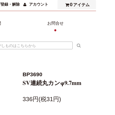
0
ガ登録・解除
アカウント
アイテム
問
お問合せ
●
BP3690
SV連続丸カンφ9.7mm
336円(税31円)