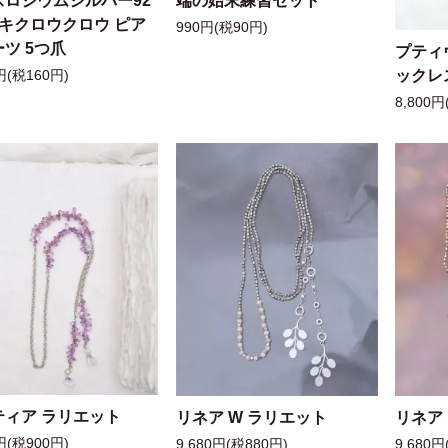
スロジウムシルバー92
端の始末練習セット
ッキクロウクロウ ピア
990円(税90円)
ツ 5つ爪
プティ
ックレ
円(税160円)
8,800円
ティア ラリエット
リネア W ラリエット
リネア
円(税900円)
9,680円(税880円)
9,680円