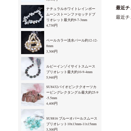
最近チ
ナチュラルホワイトレインボー
ムーンストーンファセッテドブ
最近チ
リオレット最大約9-7-3mm
4,730円
ペールカラー淡水パール約12-12-
8mm
3,300円
ルビーインゾイサイトスムース
ブリオレット最大約10-9-4mm
5,940円
SU8432バイオピンククオーツカ
ービングレクタングル最大約25-9
-5.5mm
4,400円
SU8816 ブルーオパールスムース
ブリオレット10x13mm-11x15mm
3,300円