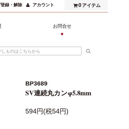
0
ガ登録・解除
アカウント
アイテム
問
お問合せ
●
BP3689
SV連続丸カンφ5.8mm
594円(税54円)