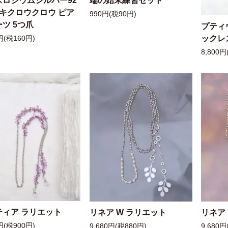
スロジウムシルバー92
端の始末練習セット
ッキクロウクロウ ピア
990円(税90円)
ツ 5つ爪
プティ
ックレ
円(税160円)
8,800円
ティア ラリエット
リネア W ラリエット
リネア
円(税900円)
9,680円(税880円)
9,680円