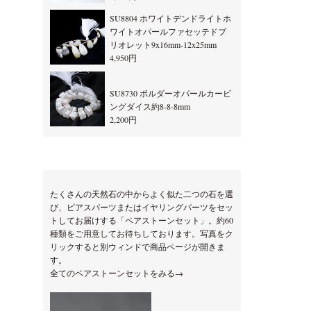
SU8804 ホワイトデンドライトホ
ワイトオパールファセッテドブ
リオレット9x16mm-12x25mm
4,950円
SU8730 ボルダーオパールカービ
ングダイス約8-8-8mm
2,200円
たくさんの天然石の中からよく似た二つの石を選
び、ピアスパーツまたはイヤリングパーツをセッ
トしてお届けする「ペアストーンセット」。約60
種類をご用意してお待ちしております。写真をク
リックすると別ウィンドで商品ページが開きま
す。
全てのペアストーンセットをみる→