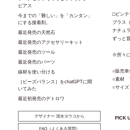
ピアス
□ビン
今までの「難しい」を「カンタン」
ブラス
にする接着剤。
ナチュ
最近発売の天然石
ずっと
最近発売のアクセサリーキット
最近発売のツール
※所々
最近発売のパーツ
○販売単
線材を使い分ける
○素材 
［ビーズバランス］をchatGPTに聞
○サイズ 
いてみた
最近初発売のデトロワ
デザイナー 清水ヨウコから
PICK 
FAQ（よくある質問）