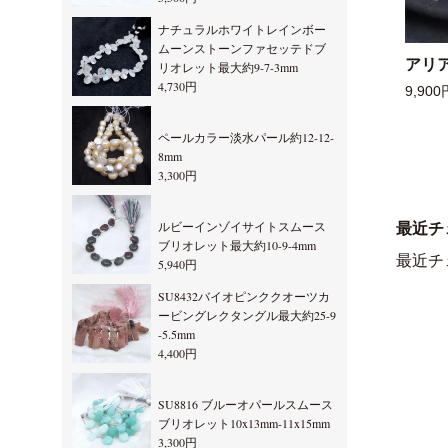
ナチュラルホワイトレインボー
ムーンストーンファセッテドブ
アリ
リオレット最大約9-7-3mm
4,730円
9,900
ペールカラー淡水パール約12-12-
8mm
3,300円
ルビーインゾイサイトスムース
最近チ
ブリオレット最大約10-9-4mm
最近チ
5,940円
SU8432バイオピンククオーツカ
ービングレクタングル最大約25-9
-5.5mm
4,400円
SU8816 ブルーオパールスムース
ブリオレット10x13mm-11x15mm
3,300円