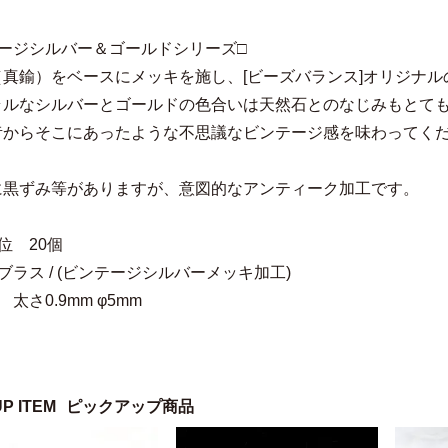
テージシルバー＆ゴールドシリーズ□
（真鍮）をベースにメッキを施し、[ビーズバランス]オリジナ
ラルなシルバーとゴールドの色合いは天然石とのなじみもとて
昔からそこにあったような不思議なビンテージ感を味わってく
に黒ずみ等がありますが、意図的なアンティーク加工です。
位 20個
ブラス / (ビンテージシルバーメッキ加工)
太さ0.9mm φ5mm
UP ITEM
ピックアップ商品