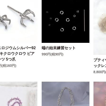
スロジウムシルバー92
端の始末練習セット
ッキクロウクロウ ピア
990円(税90円)
ツ 5つ爪
プティ
ックレ
円(税160円)
8,800円