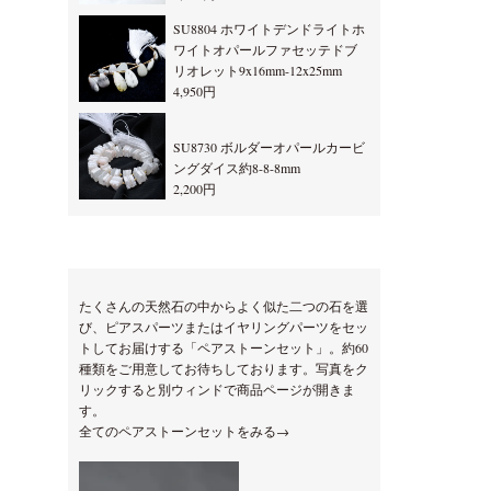
SU8804 ホワイトデンドライトホ
ワイトオパールファセッテドブ
リオレット9x16mm-12x25mm
4,950円
SU8730 ボルダーオパールカービ
ングダイス約8-8-8mm
2,200円
たくさんの天然石の中からよく似た二つの石を選
び、ピアスパーツまたはイヤリングパーツをセッ
トしてお届けする「ペアストーンセット」。約60
種類をご用意してお待ちしております。写真をク
リックすると別ウィンドで商品ページが開きま
す。
全てのペアストーンセットをみる→