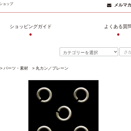
ショップ
メルマ
ショッピングガイド
よくある質
●
●
>
パーツ・素材
>
丸カン／プレーン