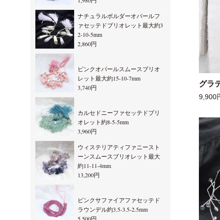
1,980円
ナチュラルボルダーオパールフ
ァセッテドブリオレット最大約3
2-10-5mm
2,860円
ピンクオパールスムースブリオ
レット最大約15-10-7mm
グラ
3,740円
9,900
カルセドニーファセッテドブリ
オレット約8-5-5mm
3,960円
ウィステリアティファニースト
ーンスムースブリオレット最大
約11-11-4mm
13,200円
ピンクサファイアファセッテド
ラウンデル約3.5-3.5-2.5mm
5,500円