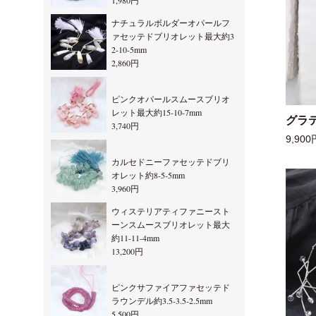
1,980円
ナチュラルボルダーオパールフ
ァセッテドブリオレット最大約3
2-10-5mm
2,860円
ピンクオパールスムースブリオ
レット最大約15-10-7mm
グラ
3,740円
9,900
カルセドニーファセッテドブリ
オレット約8-5-5mm
3,960円
ウィステリアティファニースト
ーンスムースブリオレット最大
約11-11-4mm
13,200円
ピンクサファイアファセッテド
ラウンデル約3.5-3.5-2.5mm
5,500円