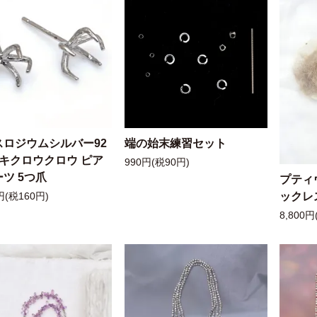
スロジウムシルバー92
端の始末練習セット
ッキクロウクロウ ピア
990円(税90円)
ツ 5つ爪
プティ
ックレ
円(税160円)
8,800円