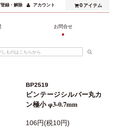
0
ガ登録・解除
アカウント
アイテム
問
お問合せ
●
BP2519
ビンテージシルバー丸カ
ン極小 φ3-0.7mm
106円(税10円)