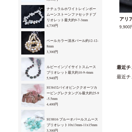
ナチュラルホワイトレインボー
ムーンストーンファセッテドブ
アリ
リオレット最大約9-7-3mm
4,730円
9,900
ペールカラー淡水パール約12-12-
8mm
3,300円
ルビーインゾイサイトスムース
最近チ
ブリオレット最大約10-9-4mm
最近チ
5,940円
SU8432バイオピンククオーツカ
ービングレクタングル最大約25-9
-5.5mm
4,400円
SU8816 ブルーオパールスムース
ブリオレット10x13mm-11x15mm
3,300円