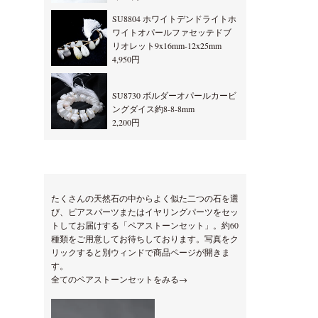
SU8804 ホワイトデンドライトホ
ワイトオパールファセッテドブ
リオレット9x16mm-12x25mm
4,950円
SU8730 ボルダーオパールカービ
ングダイス約8-8-8mm
2,200円
たくさんの天然石の中からよく似た二つの石を選
び、ピアスパーツまたはイヤリングパーツをセッ
トしてお届けする「ペアストーンセット」。約60
種類をご用意してお待ちしております。写真をク
リックすると別ウィンドで商品ページが開きま
す。
全てのペアストーンセットをみる→