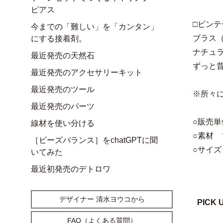
ピアス
□ビン
今までの「難しい」を「カンタン」
ブラス
にする接着剤。
ナチュ
最近発売の天然石
ずっと
最近発売のアクセサリーキット
最近発売のツール
※所々
最近発売のパーツ
○販売単
線材を使い分ける
○素材 
［ビーズバランス］をchatGPTに聞
○サイズ 
いてみた
最近初発売のデトロワ
デザイナー 清水ヨウコから
PICK 
FAQ（よくある質問）