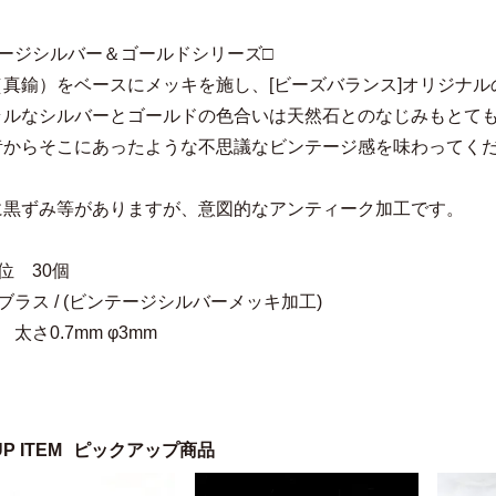
テージシルバー＆ゴールドシリーズ□
（真鍮）をベースにメッキを施し、[ビーズバランス]オリジナ
ラルなシルバーとゴールドの色合いは天然石とのなじみもとて
昔からそこにあったような不思議なビンテージ感を味わってく
に黒ずみ等がありますが、意図的なアンティーク加工です。
位 30個
ブラス / (ビンテージシルバーメッキ加工)
太さ0.7mm φ3mm
UP ITEM
ピックアップ商品