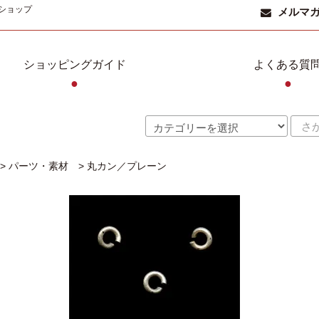
ショップ
メルマ
ショッピングガイド
よくある質
●
●
>
パーツ・素材
>
丸カン／プレーン