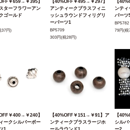
OFF￥659→￥395】
【40%OFF￥495→￥297】
【40%
スターフラワーアン
アンティークブラスフィニ
ンティ
クゴールド
ッシュラウンドフィリグリ
パーツ5
ーパーツ1
BP5782
BP5709
税37円)
79円(税
303円(税28円)
OFF￥400→￥240】
【40%OFF￥151→￥91】ア
【40%
ィークシルバーボー
ンティークブラスラージホ
シルバ
ツ1
ールラウンド1
ー2