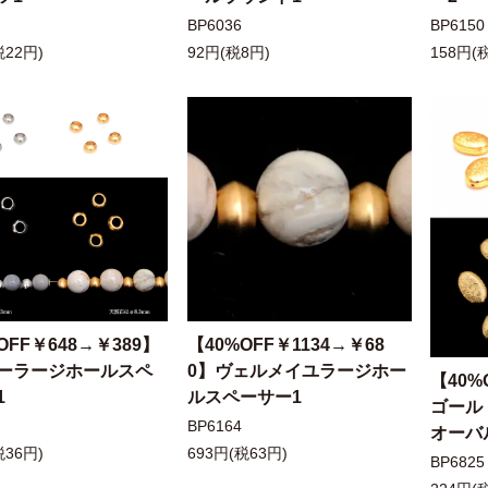
BP6036
BP6150
税22円)
92円(税8円)
158円(
OFF￥648→￥389】
【40%OFF￥1134→￥68
ーラージホールスペ
0】ヴェルメイユラージホー
【40%
1
ルスペーサー1
ゴール
BP6164
オーバ
税36円)
693円(税63円)
BP6825