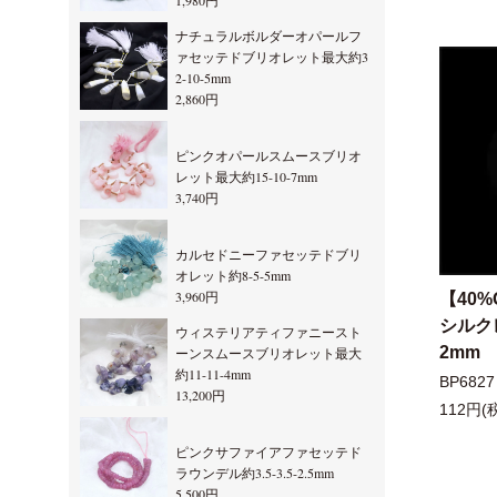
1,980円
ナチュラルボルダーオパールフ
ァセッテドブリオレット最大約3
2-10-5mm
2,860円
ピンクオパールスムースブリオ
レット最大約15-10-7mm
3,740円
カルセドニーファセッテドブリ
オレット約8-5-5mm
3,960円
【40%
シルク
ウィステリアティファニースト
2mm
ーンスムースブリオレット最大
約11-11-4mm
BP6827
13,200円
112円(
ピンクサファイアファセッテド
ラウンデル約3.5-3.5-2.5mm
5,500円