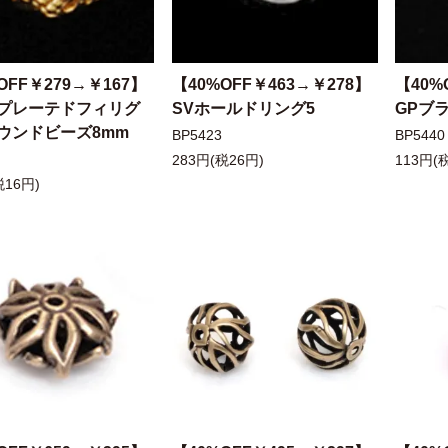
OFF￥279→￥167】
【40%OFF￥463→￥278】
【40%
プレーテドフィリグ
SVホールドリング5
GPブ
ウンドビーズ8mm
BP5423
BP5440
283円(税26円)
113円(
税16円)