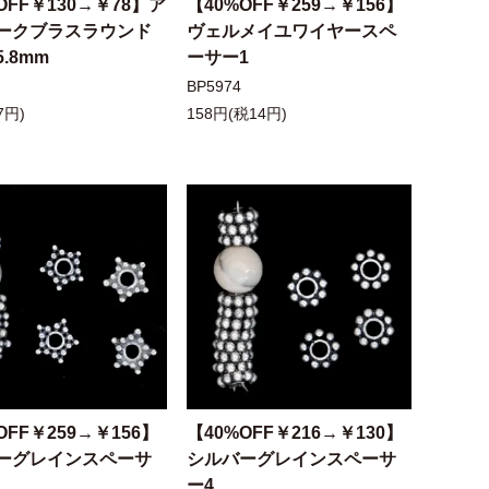
OFF￥130→￥78】ア
【40%OFF￥259→￥156】
ークブラスラウンド
ヴェルメイユワイヤースペ
.8mm
ーサー1
BP5974
7円)
158円(税14円)
OFF￥259→￥156】
【40%OFF￥216→￥130】
ーグレインスペーサ
シルバーグレインスペーサ
ー4