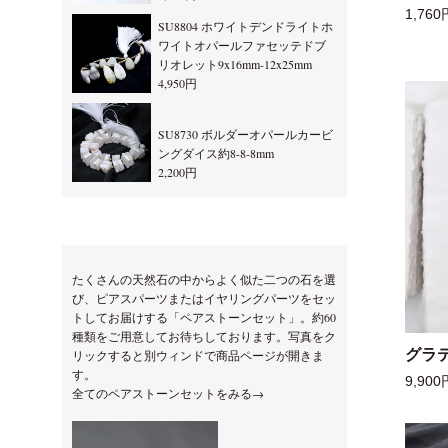
1,760
SU8804 ホワイトデンドライトホ
ワイトオパールファセッテドブ
リオレット9x16mm-12x25mm
4,950円
SU8730 ボルダーオパールカービ
ングダイス約8-8-8mm
2,200円
たくさんの天然石の中からよく似た二つの石を選
び、ピアスパーツまたはイヤリングパーツをセッ
トしてお届けする「ペアストーンセット」。約60
種類をご用意してお待ちしております。写真をク
グラ
リックすると別ウィンドで商品ページが開きま
す。
9,900
全てのペアストーンセットをみる→