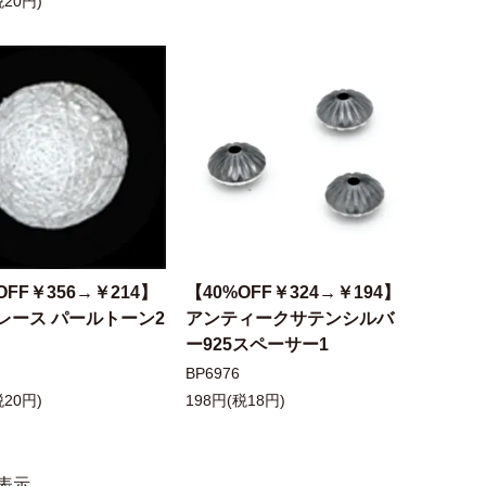
税20円)
OFF￥356→￥214】
【40%OFF￥324→￥194】
レース パールトーン2
アンティークサテンシルバ
ー925スペーサー1
BP6976
税20円)
198円(税18円)
表示