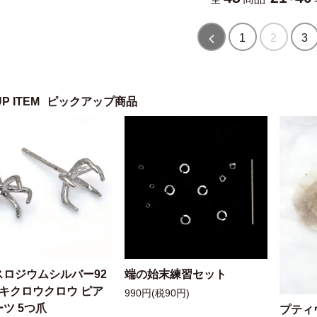
1
2
3
UP ITEM
ピックアップ商品
スロジウムシルバー92
端の始末練習セット
ッキクロウクロウ ピア
990円(税90円)
ツ 5つ爪
プティ