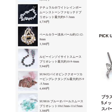
ナチュラルホワイトレインボー
ムーンストーンファセッテドブ
リオレット最大約9-7-3mm
4,730円
ペールカラー淡水パール約12-12-
PICK 
8mm
3,300円
ルビーインゾイサイトスムース
ブリオレット最大約10-9-4mm
5,940円
SU8432バイオピンククオーツカ
ービングレクタングル最大約25-9
-5.5mm
4,400円
ブラ
SU8816 ブルーオパールスムース
5メ
ブリオレット10x13mm-11x15mm
スパー
3,300円