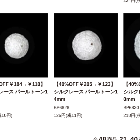
224円(
OFF￥184→￥110】
【40%OFF￥205→￥123】
【40%
レース パールトーン1
シルクレース パールトーン1
シルク
4mm
0mm
BP6828
BP6830
税10円)
125円(税11円)
218円(
48
21
40
全
商品
-