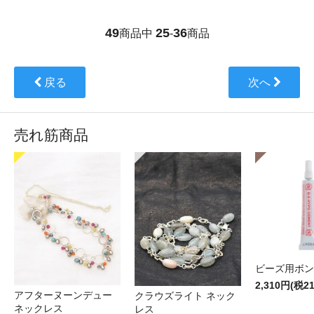
49
25
36
商品中
-
商品
戻る
次へ
売れ筋商品
ビーズ用ボン
2,310円(税2
アフターヌーンデュー
クラウズライト ネック
ネックレス
レス