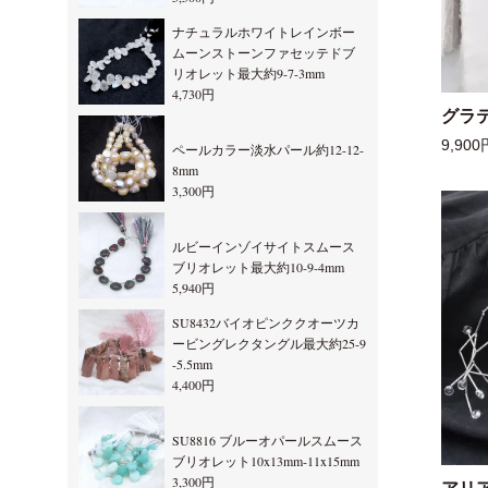
ナチュラルホワイトレインボー
ムーンストーンファセッテドブ
リオレット最大約9-7-3mm
4,730円
グラ
9,900
ペールカラー淡水パール約12-12-
8mm
3,300円
ルビーインゾイサイトスムース
ブリオレット最大約10-9-4mm
5,940円
SU8432バイオピンククオーツカ
ービングレクタングル最大約25-9
-5.5mm
4,400円
SU8816 ブルーオパールスムース
ブリオレット10x13mm-11x15mm
3,300円