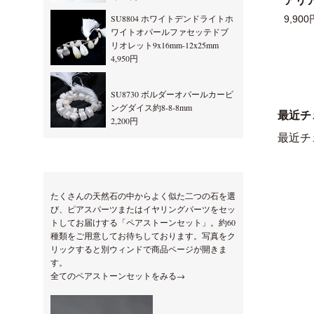
アリ
SU8804 ホワイトデンドライトホ
9,900
ワイトオパールファセッテドブ
リオレット9x16mm-12x25mm
4,950円
SU8730 ボルダーオパールカービ
ングダイス約8-8-8mm
最近チ
2,200円
最近チ
たくさんの天然石の中からよく似た二つの石を選
び、ピアスパーツまたはイヤリングパーツをセッ
トしてお届けする「ペアストーンセット」。約60
種類をご用意してお待ちしております。写真をク
リックすると別ウィンドで商品ページが開きま
す。
全てのペアストーンセットをみる→