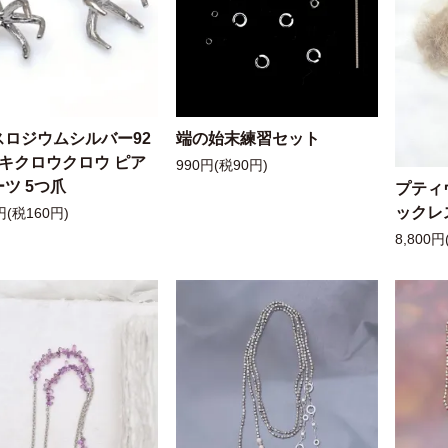
スロジウムシルバー92
端の始末練習セット
ッキクロウクロウ ピア
990円(税90円)
ツ 5つ爪
プティ
ックレ
円(税160円)
8,800円