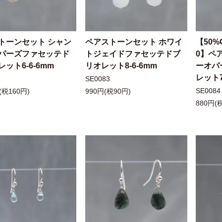
トーンセット シャン
ペアストーンセット ホワイ
【50%
パーズファセッテド
トジェイドファセッテドブ
0】ペ
ット6-6-6mm
リオレット8-6-6mm
ーオパ
レット7
SE0083
SE0084
(税160円)
990円(税90円)
880円(