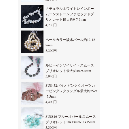
ナチュラルホワイトレインボー
ムーンストーンファセッテドブ
リオレット最大約9-7-3mm
4,730円
ペールカラー淡水パール約12-12-
8mm
3,300円
ルビーインゾイサイトスムース
ブリオレット最大約10-9-4mm
5,940円
SU8432バイオピンククオーツカ
ービングレクタングル最大約25-9
-5.5mm
4,400円
SU8816 ブルーオパールスムース
ブリオレット10x13mm-11x15mm
3,300円