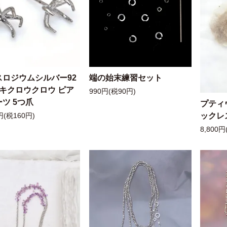
スロジウムシルバー92
端の始末練習セット
ッキクロウクロウ ピア
990円(税90円)
ツ 5つ爪
プティ
ックレ
円(税160円)
8,800円