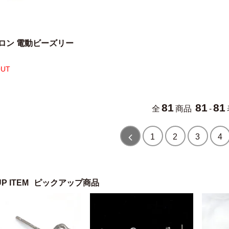
ロン 電動ビーズリー
OUT
81
81
81
全
商品
-
1
2
3
4
UP ITEM
ピックアップ商品