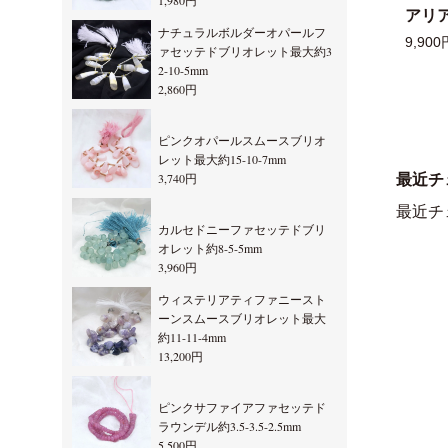
1,980円
アリ
ナチュラルボルダーオパールフ
9,900
ァセッテドブリオレット最大約3
2-10-5mm
2,860円
ピンクオパールスムースブリオ
レット最大約15-10-7mm
3,740円
最近チ
最近チ
カルセドニーファセッテドブリ
オレット約8-5-5mm
3,960円
ウィステリアティファニースト
ーンスムースブリオレット最大
約11-11-4mm
13,200円
ピンクサファイアファセッテド
ラウンデル約3.5-3.5-2.5mm
5,500円