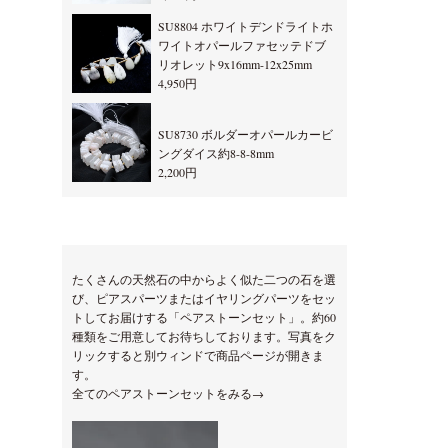
SU8804 ホワイトデンドライトホ
ワイトオパールファセッテドブ
リオレット9x16mm-12x25mm
4,950円
SU8730 ボルダーオパールカービ
ングダイス約8-8-8mm
2,200円
たくさんの天然石の中からよく似た二つの石を選
び、ピアスパーツまたはイヤリングパーツをセッ
トしてお届けする「ペアストーンセット」。約60
種類をご用意してお待ちしております。写真をク
リックすると別ウィンドで商品ページが開きま
す。
全てのペアストーンセットをみる→