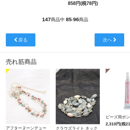
858円(税78円)
147
85
96
商品中
-
商品
戻る
次へ
売れ筋商品
ビーズ用ボン
2,310円(税2
アフターヌーンデュー
クラウズライト ネック