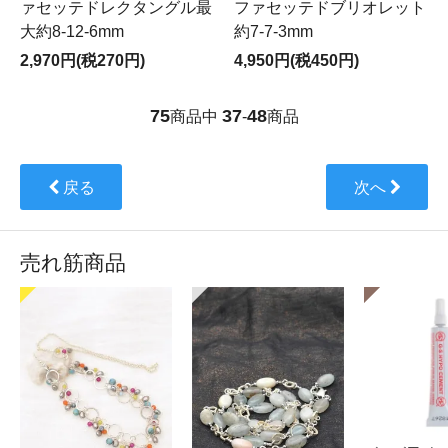
ァセッテドレクタングル最
ファセッテドブリオレット
大約8-12-6mm
約7-7-3mm
2,970円(税270円)
4,950円(税450円)
75
37
48
商品中
-
商品
戻る
次へ
売れ筋商品