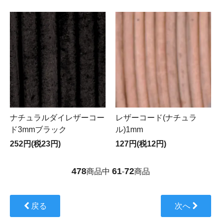
ナチュラルダイレザーコー
レザーコード(ナチュラ
ド3mmブラック
ル)1mm
252円(税23円)
127円(税12円)
478
61
72
商品中
-
商品
戻る
次へ