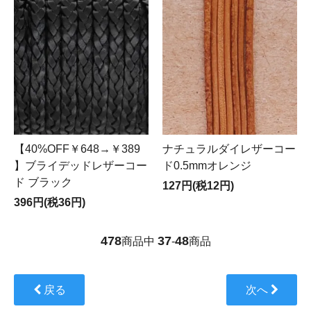
【40%OFF￥648→￥389
ナチュラルダイレザーコー
】ブライデッドレザーコー
ド0.5mmオレンジ
ド ブラック
127円(税12円)
396円(税36円)
478
37
48
商品中
-
商品
戻る
次へ