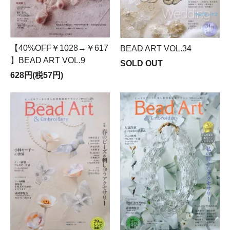
【40%OFF￥1028→￥617
BEAD ART VOL.34
】BEAD ART VOL.9
SOLD OUT
628円(税57円)