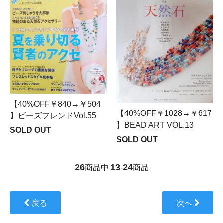
【40%OFF￥840→￥504
【40%OFF￥1028→￥617
】ビーズフレンドVol.55
】BEAD ART VOL.13
SOLD OUT
SOLD OUT
26
13
24
商品中
-
商品
戻る
次へ