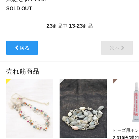
SOLD OUT
23
13
23
商品中
-
商品
戻る
次へ
売れ筋商品
ビーズ用ボン
2,310円(税2