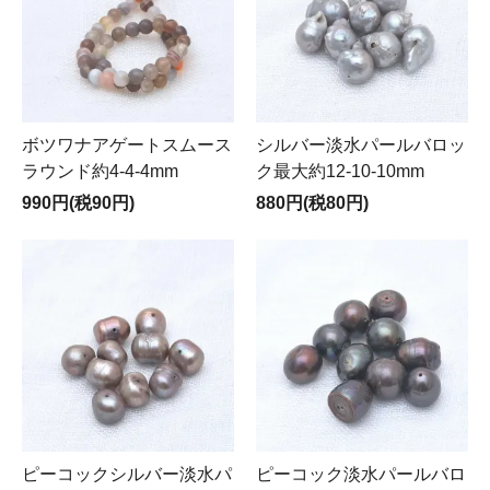
ボツワナアゲートスムース
シルバー淡水パールバロッ
ラウンド約4-4-4mm
ク最大約12-10-10mm
990円(税90円)
880円(税80円)
ピーコックシルバー淡水パ
ピーコック淡水パールバロ