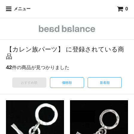
0
メニュー
【カレン族パーツ】 に登録されている商
品
42
件の商品が見つかりました
おすすめ順
価格順
新着順